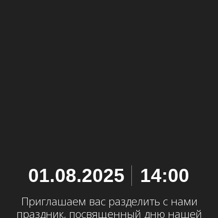
01.08.2025
14:00
Приглашаем вас разделить с нами
праздник, посвященный дню нашей
свадьбы!
Место
проведения
Наше свадебное торжество будет
проходить в два дня, наполненных
теплом, радостью и красотой.