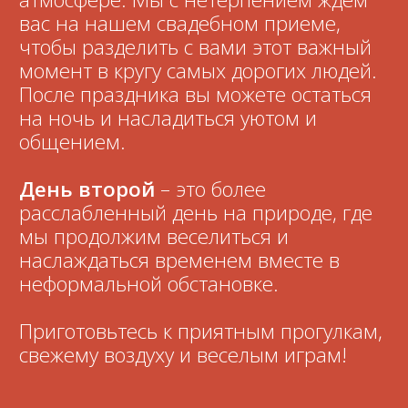
1 день
Ресторан «Monro»
ул. Разина, 38
2 день
ГК «Дача»
поселок Широкая речка
Смотреть на карте
До события