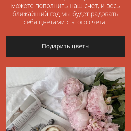
Анастасия
Какие блоки
можно разместить
на приглашении
Таймер до начала
Календарь
Контакты ваши/ведущего
Информация о виш-листе,
подарках, цветах