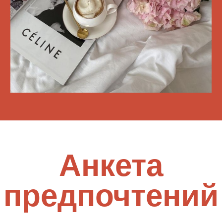
Рассадка гостей
История любви
Фотографии
План торжества
Информация о месте
проведения адрес/карта
Анкета регистрации гостей
Дресс-код
Ссылка на облако с
фотографиями после
мероприятия
Шаблоны