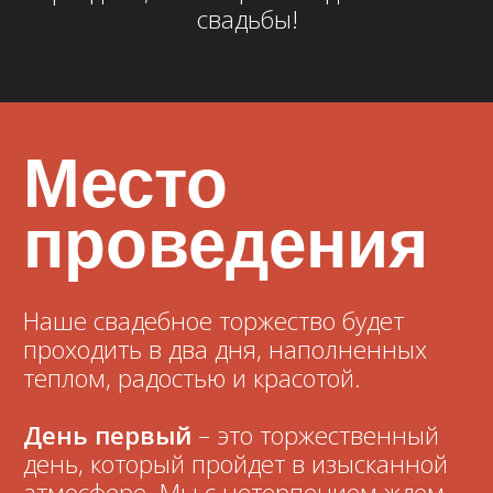
День первый
– это торжественный
день, который пройдет в изысканной
атмосфере. Мы с нетерпением ждем
вас на нашем свадебном приеме,
чтобы разделить с вами этот важный
момент в кругу самых дорогих людей.
После праздника вы можете остаться
на ночь и насладиться уютом и
общением.
День второй
– это более
расслабленный день на природе, где
мы продолжим веселиться и
наслаждаться временем вместе в
неформальной обстановке.
Приготовьтесь к приятным прогулкам,
свежему воздуху и веселым играм!
Адреса: