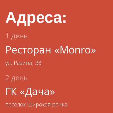
осталось
0
0
0
0
дней
часов
минут
секунд
Программа
(На 1 или 2 дня в зависимости
от вашего запроса)
1 день
Сбор гостей
с 16:00
Церемония
17:00
бракосочетания