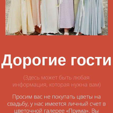
Останусь на ночь
Алкоголь (можно несколько)
Джин
Вино
Коньяк
Пиво
Ликер
Водка
Виски
Не пью
Отправить
Сергей
and